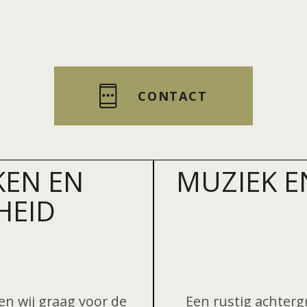
CONTACT
KEN EN
MUZIEK E
HEID
gen wij graag voor de
Een rustig achterg