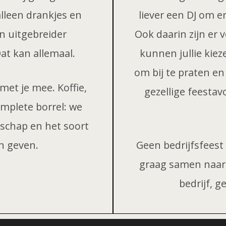
 alleen drankjes en
liever een DJ om e
en uitgebreider
Ook daarin zijn er 
at kan allemaal.
kunnen jullie kie
om bij te praten en
et je mee. Koffie,
gezellige feestav
complete borrel: we
lschap en het soort
en geven.
Geen bedrijfsfeest
graag samen naar ee
bedrijf, 