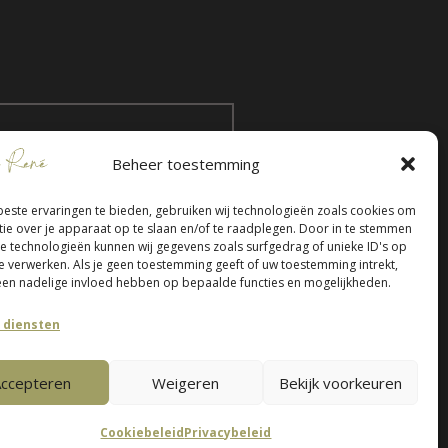
Beheer toestemming
35ABNA 0134 2352 23
KvK:
93534213
este ervaringen te bieden, gebruiken wij technologieën zoals cookies om
tie over je apparaat op te slaan en/of te raadplegen. Door in te stemmen
ivacyverklaring
e technologieën kunnen wij gegevens zoals surfgedrag of unieke ID's op
te verwerken. Als je geen toestemming geeft of uw toestemming intrekt,
ie Instellingen
 een nadelige invloed hebben op bepaalde functies en mogelijkheden.
 diensten
ccepteren
Weigeren
Bekijk voorkeuren
Cookiebeleid
Privacybeleid