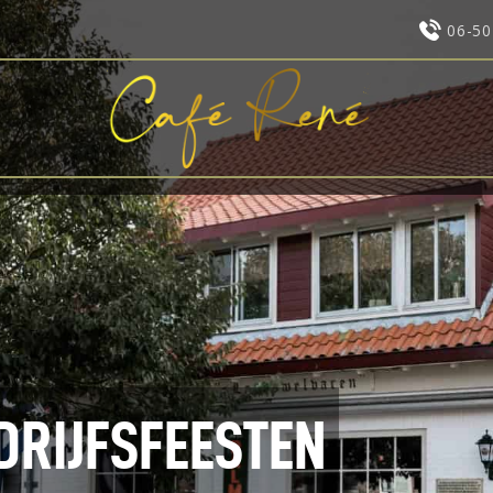
06-5
CAFÉ
FEESTZAAL
ZAKELIJK
AGENDA
TICKETS
OVER ONS
CONTACT
LOG IN
DRIJFSFEESTEN