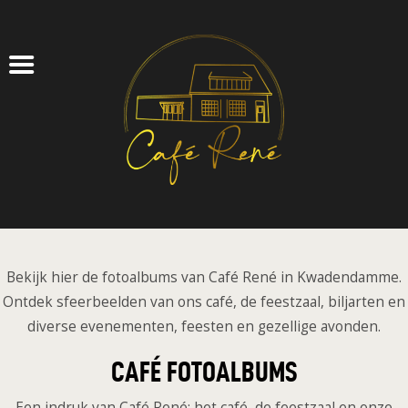
CAFÉ
FEESTZAAL
ZAKELIJK
AGENDA
TICKETS
OVER ONS
CONTACT
LOG IN
Bekijk hier de fotoalbums van Café René in Kwadendamme.
Ontdek sfeerbeelden van ons café, de feestzaal, biljarten en
diverse evenementen, feesten en gezellige avonden.
CAFÉ FOTOALBUMS
Een indruk van Café René: het café, de feestzaal en onze