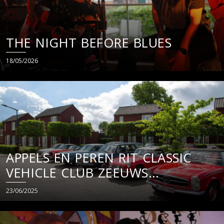
THE NIGHT BEFORE BLUES
18/05/2026
APPELS EN PEREN RIT CLASSIC
VEHICLE CLUB ZEEUWS
VLAANDEREN
23/06/2025