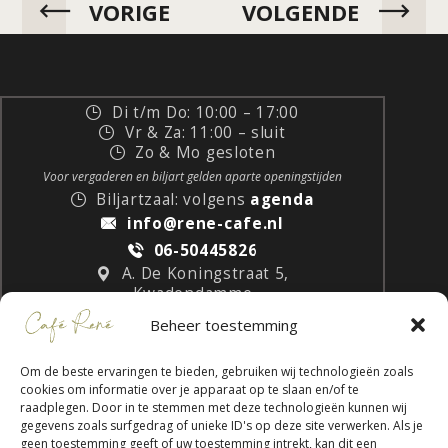
VORIGE
VOLGENDE
Di t/m Do: 10:00 – 17:00
Vr & Za: 11:00 – sluit
Zo & Mo gesloten
Voor vergaderen en biljart gelden aparte openingstijden
Biljartzaal: volgens
agenda
info@rene-cafe.nl
06-50445826
A. De Koningstraat 5,
Kwadendamme
Beheer toestemming
Om de beste ervaringen te bieden, gebruiken wij technologieën zoals
cookies om informatie over je apparaat op te slaan en/of te
raadplegen. Door in te stemmen met deze technologieën kunnen wij
gegevens zoals surfgedrag of unieke ID's op deze site verwerken. Als je
geen toestemming geeft of uw toestemming intrekt, kan dit een