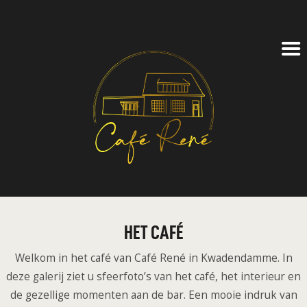
CAFÉ
FEESTZAAL
ZAKELIJK
AGENDA
TICKETS
OVER ONS
CONTACT
LOG IN
HET CAFÉ
Welkom in het café van Café René in Kwadendamme. In
deze galerij ziet u sfeerfoto’s van het café, het interieur en
de gezellige momenten aan de bar. Een mooie indruk van