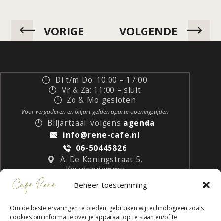
VORIGE
VOLGENDE
Di t/m Do: 10:00 – 17:00
Vr & Za: 11:00 – sluit
Zo & Mo gesloten
Voor vergaderen en biljart gelden aparte openingstijden
Biljartzaal: volgens
agenda
info@rene-cafe.nl
06-50445826
A. De Koningstraat 5,
Kwadendamme
Beheer toestemming
Om de beste ervaringen te bieden, gebruiken wij technologieën zoals
cookies om informatie over je apparaat op te slaan en/of te