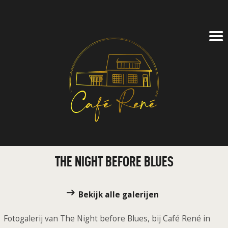
CAFÉ
FEESTZAAL
ZAKELIJK
AGENDA
TICKETS
OVER ONS
CONTACT
LOG IN
THE NIGHT BEFORE BLUES
Bekijk alle galerijen
Fotogalerij van The Night before Blues, bij Café René in