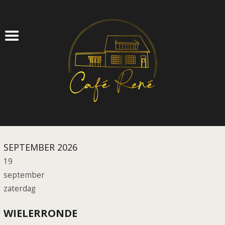
CAFÉ
FEESTZAAL
ZAKELIJK
AGENDA
TICKETS
OVER ONS
CONTACT
LOG IN
SEPTEMBER 2026
19
september
zaterdag
WIELERRONDE