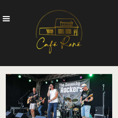
CAFÉ
FEESTZAAL
ZAKELIJK
AGENDA
TICKETS
OVER ONS
CONTACT
LOG IN