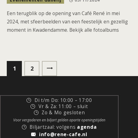
Een terugblik op de opening van Café René in mei
2024, met sfeerbeelden van een feestelijk en gezellig
moment in Kwadendamme. Bekijk alle fotoalbums
1
>
2
Di t/m Do: 10:00 – 17:00
Vr & Za: 11:00 – sluit
Zo & Mo gesloten
Voor vergaderen en biljart gelden aparte openingstijden
Biljartzaal: volgens
agenda
info@rene-cafe.nl