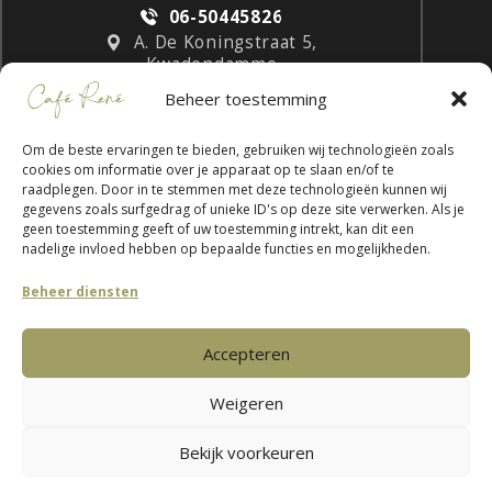
06-50445826
A. De Koningstraat 5,
Kwadendamme
Beheer toestemming
Om de beste ervaringen te bieden, gebruiken wij technologieën zoals
cookies om informatie over je apparaat op te slaan en/of te
raadplegen. Door in te stemmen met deze technologieën kunnen wij
gegevens zoals surfgedrag of unieke ID's op deze site verwerken. Als je
geen toestemming geeft of uw toestemming intrekt, kan dit een
nadelige invloed hebben op bepaalde functies en mogelijkheden.
IBAN:
NL35ABNA 0134 2352 23
Beheer diensten
KvK:
93534213
Privacyverklaring
Accepteren
Cookie Instellingen
Weigeren
Bekijk voorkeuren
ADMIN LOGIN
WEBMAIL